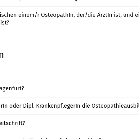
ischen einem/r OsteopathIn, der/die ÄrztIn ist, und 
ist?
n
agenfurt?
In oder Dipl. KrankenpflegerIn die Osteopathieausb
itschrift?