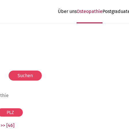
Über uns
Osteopathie
Postgraduat
athie
>> [46]