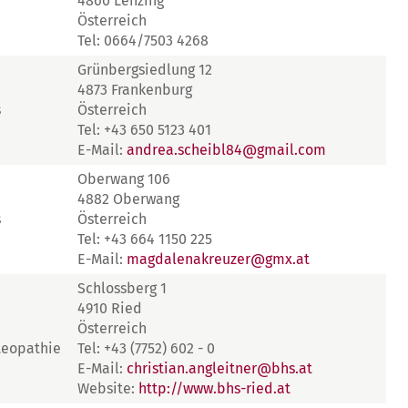
4860 Lenzing
Österreich
Tel: 0664/7503 4268
Grünbergsiedlung 12
4873 Frankenburg
s
Österreich
Tel: +43 650 5123 401
E-Mail:
andrea.scheibl84@gmail.com
Oberwang 106
4882 Oberwang
s
Österreich
Tel: +43 664 1150 225
E-Mail:
magdalenakreuzer@gmx.at
Schlossberg 1
4910 Ried
Österreich
teopathie
Tel: +43 (7752) 602 - 0
E-Mail:
christian.angleitner@bhs.at
Website:
http://www.bhs-ried.at