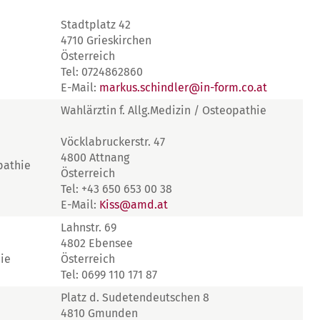
Stadtplatz 42
4710 Grieskirchen
Österreich
Tel: 0724862860
E-Mail:
markus.schindler@in-form.co.at
Wahlärztin f. Allg.Medizin / Osteopathie
Vöcklabruckerstr. 47
4800 Attnang
pathie
Österreich
Tel: +43 650 653 00 38
E-Mail:
Kiss@amd.at
Lahnstr. 69
4802 Ebensee
ie
Österreich
Tel: 0699 110 171 87
Platz d. Sudetendeutschen 8
4810 Gmunden