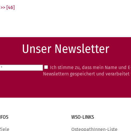
>> [46]
Unser Newsletter
Ich stimme zu, dass mein Name und E
Newslettern gespeichert und verarbeitet
NFOS
WSO-LINKS
Ziele
OsteopathInnen-Liste