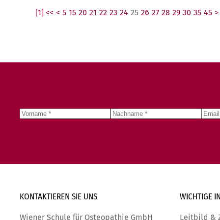
[1] <<
<
5
15
20
21
22
23
24
25
26
27
28
29
30
35
45
>
KONTAKTIEREN SIE
UNS
WICHTIGE
I
Wiener Schule für Osteopathie GmbH
Leitbild & 