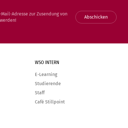
-Mail-Adresse zur Zusendung von
Abschicken
 werden!
WSO INTERN
E-Learning
Studierende
Staff
Café Stillpoint