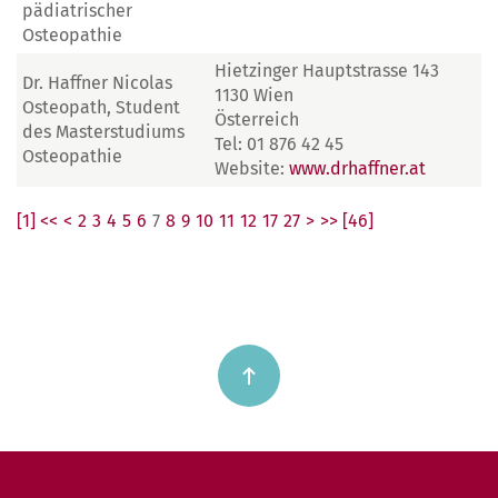
pädiatrischer
Osteopathie
Hietzinger Hauptstrasse 143
Dr. Haffner Nicolas
1130 Wien
Osteopath, Student
Österreich
des Masterstudiums
Tel: 01 876 42 45
Osteopathie
Website:
www.drhaffner.at
[1] <<
<
2
3
4
5
6
7
8
9
10
11
12
17
27
>
>> [46]