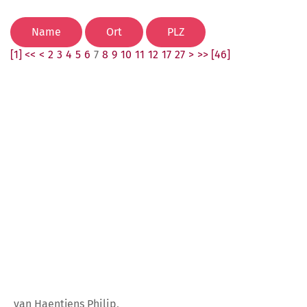
[1] <<
<
2
3
4
5
6
7
8
9
10
11
12
17
27
>
>> [46]
van Haentjens Philip,