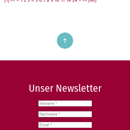
[1] <<
<
1
2
3
4
5
6
7
8
9
10
11
14
24
>
>> [46]
Unser Newsletter