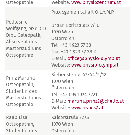
Osteopathie
Website:
www.physiozentrum.at
Praxisgemeinschaft O.L.Y.M.P.
Podlesnic
Urban Loritzplatz 7/10
Wolfgang, MSc D.O.
1070 Wien
Dipl. Osteopath,
Österreich
Absolvent des
Tel: +43 1 923 57 38
Masterstudiums
Fax: +43 1 923 57 38-4
Osteopathie
E-Mail:
office@physio-olymp.at
Website:
www.physio-olymp.at
Siebensterng. 42-44/3/18
Prinz Martina
1070 Wien
Osteopathin,
Österreich
Studentin des
Tel: +43 699 1924 7221
Masterstudiums
E-Mail:
martina.prinz2@chello.at
Osteopathie
Website:
www.praxis7.at
Raab Lisa
Kaiserstraße 72/5
Osteopathin,
1070 Wien
Studentin des
Österreich