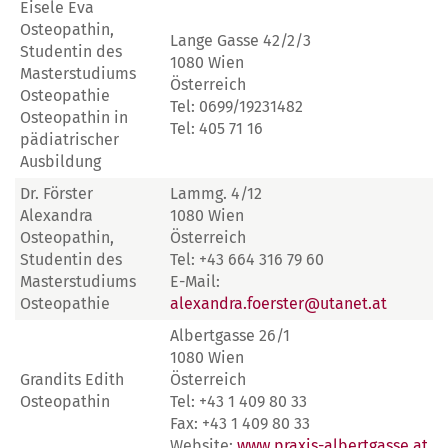
Eisele Eva
Osteopathin,
Lange Gasse 42/2/3
Studentin des
1080 Wien
Masterstudiums
Österreich
Osteopathie
Tel: 0699/19231482
Osteopathin in
Tel: 405 71 16
pädiatrischer
Ausbildung
Dr. Förster
Lammg. 4/12
Alexandra
1080 Wien
Osteopathin,
Österreich
Studentin des
Tel: +43 664 316 79 60
Masterstudiums
E-Mail:
Osteopathie
alexandra.foerster@utanet.at
Albertgasse 26/1
1080 Wien
Grandits Edith
Österreich
Osteopathin
Tel: +43 1 409 80 33
Fax: +43 1 409 80 33
Website:
www.praxis-albertgasse.at