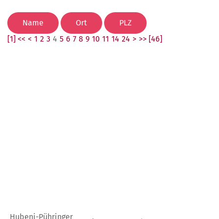
[1] <<
<
1
2
3
4
5
6
7
8
9
10
11
14
24
>
>> [46]
Hubeni-Pühringer