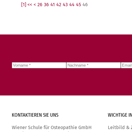
[1] <<
<
26
36
41
42
43
44
45
46
KONTAKTIEREN SIE
UNS
WICHTIGE
I
Wiener Schule für Osteopathie GmbH
Leitbild & 