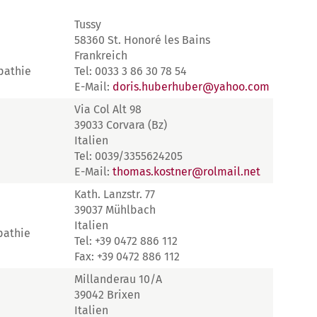
Tussy
58360 St. Honoré les Bains
Frankreich
pathie
Tel: 0033 3 86 30 78 54
E-Mail:
doris.huberhuber@yahoo.com
Via Col Alt 98
39033 Corvara (Bz)
Italien
Tel: 0039/3355624205
E-Mail:
thomas.kostner@rolmail.net
Kath. Lanzstr. 77
39037 Mühlbach
Italien
pathie
Tel: +39 0472 886 112
Fax: +39 0472 886 112
Millanderau 10/A
39042 Brixen
Italien