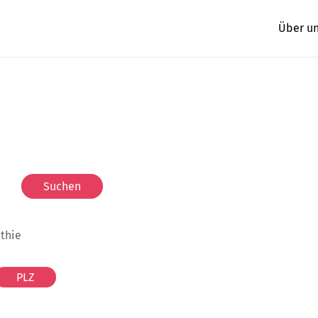
Über u
athie