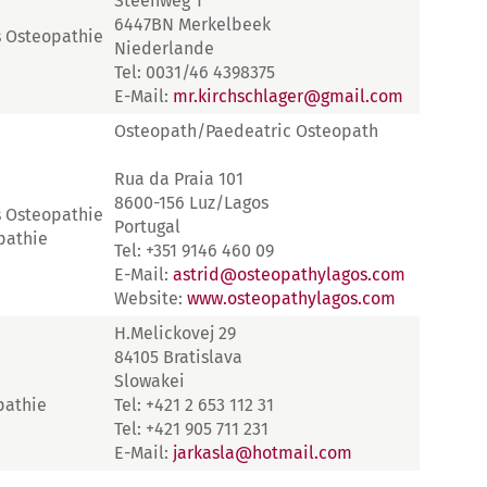
Steenweg 1
6447BN Merkelbeek
s Osteopathie
Niederlande
Tel: 0031/46 4398375
E-Mail:
mr.kirchschlager@gmail.com
Osteopath/Paedeatric Osteopath
Rua da Praia 101
8600-156 Luz/Lagos
s Osteopathie
Portugal
pathie
Tel: +351 9146 460 09
E-Mail:
astrid@osteopathylagos.com
Website:
www.osteopathylagos.com
H.Melickovej 29
84105 Bratislava
Slowakei
pathie
Tel: +421 2 653 112 31
Tel: +421 905 711 231
E-Mail:
jarkasla@hotmail.com