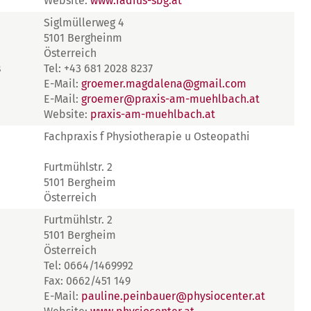
Website:
www.radius-sbg.at
Siglmüllerweg 4
5101 Bergheinm
Österreich
s
Tel: +43 681 2028 8237
E-Mail:
groemer.magdalena@gmail.com
E-Mail:
groemer@praxis-am-muehlbach.at
Website:
praxis-am-muehlbach.at
Fachpraxis f Physiotherapie u Osteopathi
Furtmühlstr. 2
5101 Bergheim
Österreich
Furtmühlstr. 2
5101 Bergheim
Österreich
Tel: 0664/1469992
Fax: 0662/451 149
E-Mail:
pauline.peinbauer@physiocenter.at