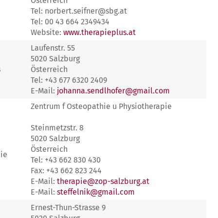
Österreich
Tel: norbert.seifner@sbg.at
Tel: 00 43 664 2349434
Website:
www.therapieplus.at
Laufenstr. 55
5020 Salzburg
s
Österreich
Tel: +43 677 6320 2409
E-Mail:
johanna.sendlhofer@gmail.com
Zentrum f Osteopathie u Physiotherapie
Steinmetzstr. 8
5020 Salzburg
Österreich
ie
Tel: +43 662 830 430
Fax: +43 662 823 244
E-Mail:
therapie@zop-salzburg.at
E-Mail:
steffelnik@gmail.com
Ernest-Thun-Strasse 9