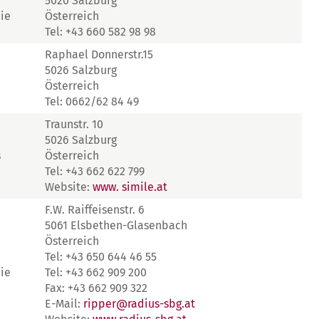
5020 Salzburg
ie
Österreich
Tel: +43 660 582 98 98
Raphael Donnerstr.15
5026 Salzburg
Österreich
Tel: 0662/62 84 49
Traunstr. 10
5026 Salzburg
s
Österreich
Tel: +43 662 622 799
Website:
www. simile.at
F.W. Raiffeisenstr. 6
5061 Elsbethen-Glasenbach
Österreich
Tel: +43 650 644 46 55
ie
Tel: +43 662 909 200
Fax: +43 662 909 322
E-Mail:
ripper@radius-sbg.at