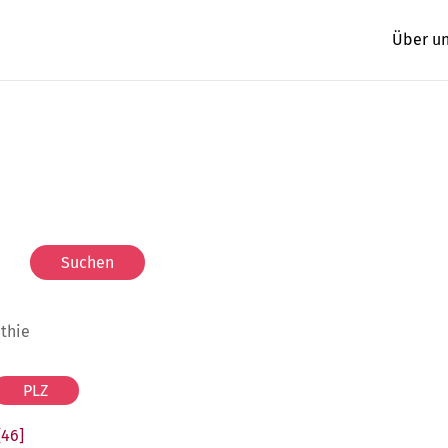
Über u
athie
[46]