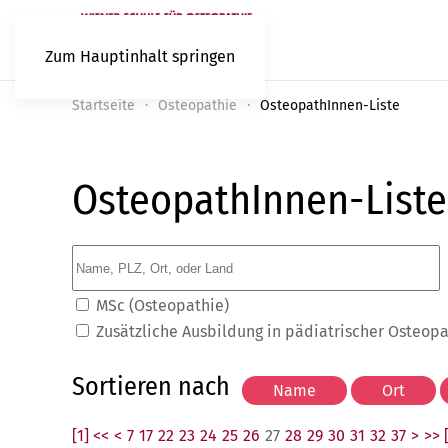
Zum Hauptinhalt springen
Startseite
Osteopathie
OsteopathInnen-Liste
OsteopathInnen-Liste
MSc (Osteopathie)
Zusätzliche Ausbildung in pädiatrischer Osteop
Sortieren nach
[1] <<
<
7
17
22
23
24
25
26
27
28
29
30
31
32
37
>
>> 