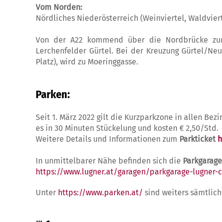
Vom Norden:
Nördliches Niederösterreich (Weinviertel, Waldviert
Von der A22 kommend über die Nordbrücke zunä
Lerchenfelder Gürtel. Bei der Kreuzung Gürtel/Ne
Platz), wird zu Moeringgasse.
Parken:
Seit 1. März 2022 gilt die Kurzparkzone in allen Be
es in 30 Minuten Stückelung und kosten € 2,50/Std.
Weitere Details und Informationen zum
Parkticket
h
In unmittelbarer Nähe befinden sich die
Parkgarag
https://www.lugner.at/garagen/parkgarage-lugner-c
Unter
https://www.parken.at/
sind weiters sämtlich