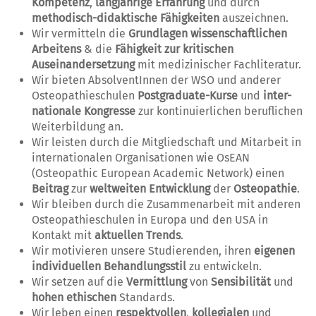
Kompetenz
,
langjährige Erfahrung
und durch
methodisch-didaktische Fähigkeiten
auszeichnen.
Wir vermitteln die
Grundlagen wissenschaftlichen
Arbeitens
& die
Fähigkeit zur kritischen
Auseinandersetzung
mit medizinischer Fachliteratur.
Wir bieten AbsolventInnen der WSO und anderer
Osteopathieschulen
Postgraduate-Kurse
und
inter-
nationale Kongresse
zur kontinuierlichen beruflichen
Weiterbildung an.
Wir leisten durch die Mitgliedschaft und Mitarbeit in
internationalen Organisationen wie OsEAN
(Osteopathic European Academic Network) einen
Beitrag
zur
weltweiten Entwicklung
der
Osteopathie
.
Wir bleiben durch die Zusammenarbeit mit anderen
Osteopathieschulen in Europa und den USA in
Kontakt mit
aktuellen Trends
.
Wir motivieren unsere Studierenden, ihren
eigenen
individuellen Behandlungsstil
zu entwickeln.
Wir setzen auf die
Vermittlung
von
Sensibilität
und
hohen ethischen
Standards.
Wir leben einen
respektvollen
,
kollegialen
und