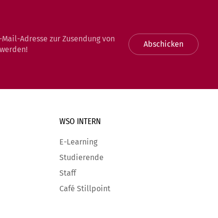
-Mail-Adresse zur Zusendung von
Abschicken
 werden!
WSO INTERN
E-Learning
Studierende
Staff
Café Stillpoint